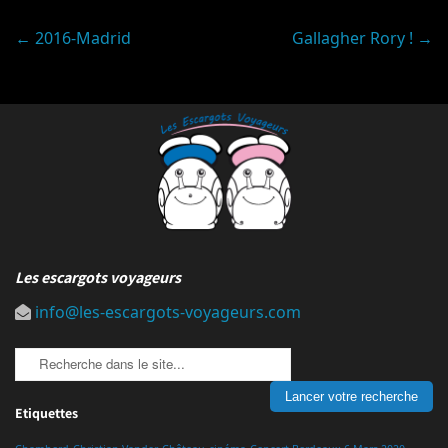
Post
←
2016-Madrid
Gallagher Rory !
→
navigation
Les escargots voyageurs
info@les-escargots-voyageurs.com
Etiquettes