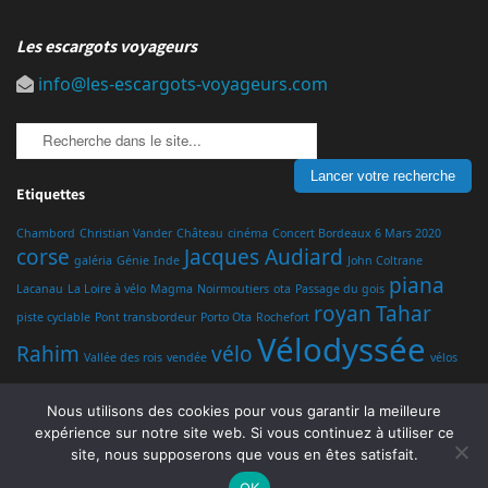
Les escargots voyageurs
info@les-escargots-voyageurs.com
Etiquettes
Chambord
Christian Vander
Château
cinéma
Concert Bordeaux 6 Mars 2020
corse
Jacques Audiard
galéria
Génie
Inde
John Coltrane
piana
Lacanau
La Loire à vélo
Magma
Noirmoutiers
ota
Passage du gois
royan
Tahar
piste cyclable
Pont transbordeur
Porto Ota
Rochefort
Vélodyssée
Rahim
vélo
Vallée des rois
vendée
vélos
Nous utilisons des cookies pour vous garantir la meilleure
expérience sur notre site web. Si vous continuez à utiliser ce
site, nous supposerons que vous en êtes satisfait.
Politique de confidentialité
OK