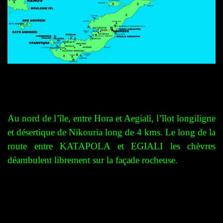
Au nord de l’île, entre Hora et Aegiali, l’îlot longiligne
et désertique de Nikouria long de 4 kms. Le long de la
route entre KATAPOLA et EGIALI les chèvres
déambulent librement sur la façade rocheuse.