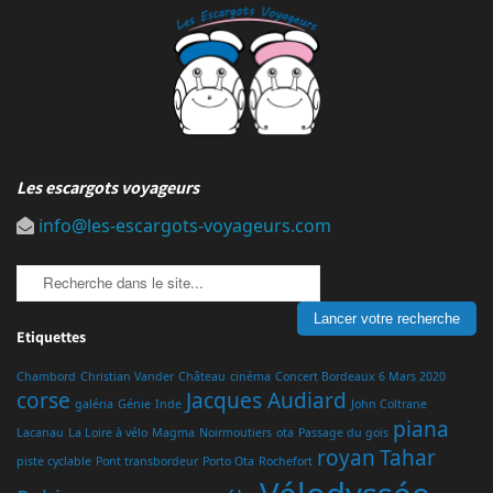
Les escargots voyageurs
info@les-escargots-voyageurs.com
Etiquettes
Chambord
Christian Vander
Château
cinéma
Concert Bordeaux 6 Mars 2020
corse
Jacques Audiard
galéria
Génie
Inde
John Coltrane
piana
Lacanau
La Loire à vélo
Magma
Noirmoutiers
ota
Passage du gois
royan
Tahar
piste cyclable
Pont transbordeur
Porto Ota
Rochefort