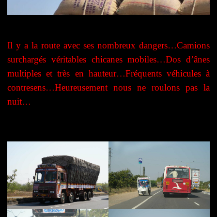
Il y a la route avec ses nombreux dangers…Camions
surchargés véritables chicanes mobiles…Dos d’ânes
multiples et très en hauteur…Fréquents véhicules à
contresens…Heureusement nous ne roulons pas la
nuit…