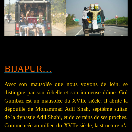
BIJAPUR…
Avec son mausolée que nous voyons de loin, se
distingue par son échelle et son immense dôme. Gol
Gumbaz est un mausolée du XVIIe siècle. Il abrite la
dépouille de Mohammad Adil Shah, septième sultan
de la dynastie Adil Shahi, et de certains de ses proches.
Commencée au milieu du XVIIe siècle, la structure n’a