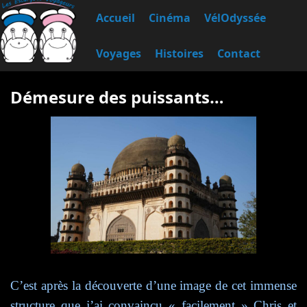
Accueil
Cinéma
VélOdyssée
Voyages
Histoires
Contact
Démesure des puissants…
C’est
après la découverte d’une image de cet immense
structure que j’ai
convaincu
« facilement »
Chris et