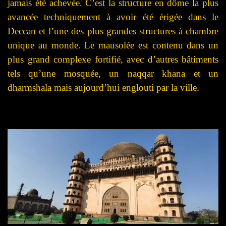
jamais été achevée. C’est la structure en dôme la plus
avancée techniquement à avoir été érigée dans le
Deccan et l’une des plus grandes structures à chambre
unique au monde. Le mausolée est contenu dans un
plus grand complexe fortifié, avec d’autres bâtiments
tels qu’une mosquée, un naqqar khana et un
dharmshala mais aujourd’hui englouti par la ville.