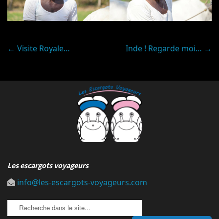
Post
←
Visite Royale…
Inde ! Regarde moi…
→
navigation
Les escargots voyageurs
info@les-escargots-voyageurs.com