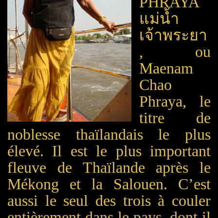
P
HRAYA
แม่น้ำ
เจ้าพระยา
, ou
Maenam
Chao
Phraya,
le
titre de
noblesse thaïlandais le plus
élevé.
Il
est le plus important
fleuve de Thaïlande après le
Mékong et la Salouen. C’est
aussi le seul des trois à couler
entièrement dans le pays, dont il