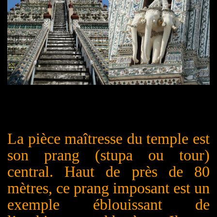
La pièce maîtresse du temple est
son prang (stupa ou tour)
central. Haut de près de 80
mètres, ce prang imposant est un
exemple éblouissant de