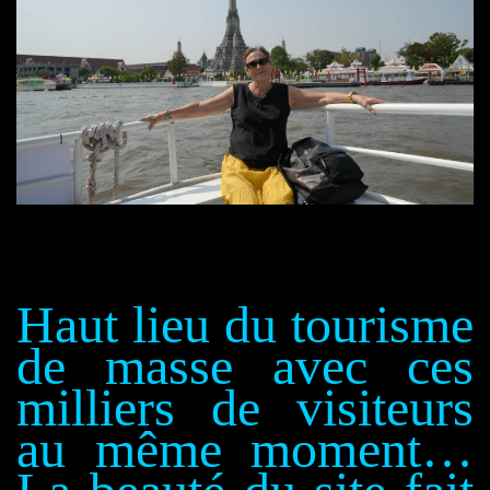
H
aut lieu du tourisme
de masse avec
c
es
milliers de visiteurs
au même moment…