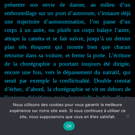
présenter son envie de danser, au milieu d’un
embouteillage sur un pont d’autoroute, s’instaure déjà
une trajectoire d’autonomisation, l’on passe d’un
corps à un autre, ou plutôt un corps balaye l’autre,
attrape la caméra et se fait suivre, jusqu’à un dernier
plan très éloquent qui montre bien que chacun
retourne dans sa voiture, et ferme la porte. L’écriture
de la chorégraphie a pourtant toujours été dirigée,
encore une fois, vers le dépassement du narratif, qui
serait par exemple la conflictualité. Double constat
d’échec, d’abord, la chorégraphie se vit en dehors de
l’univers diégétique mais, lorsqu’elle le fait, elle ne
Nous utilisons des cookies pour vous garantir la meilleure
peut qu’être encore attrapée par le mode d’existence de
expérience sur notre site web. Si vous continuez à utiliser ce
cette fiction.
site, nous supposerons que vous en êtes satisfait.
OK