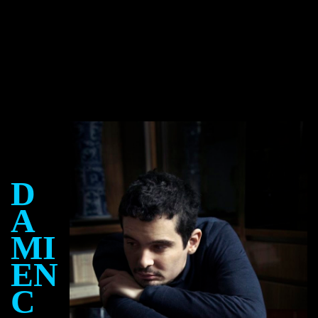
D
A
MI
EN
C