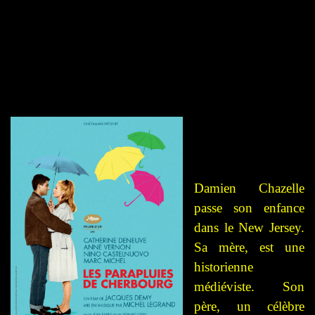
Damien Chazelle
passe son enfance
dans le New Jersey.
Sa mère, est une
historienne
médiéviste. Son
père, un célèbre