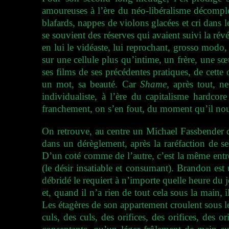
amoureuses à l’ère du néo-libéralisme décomplexé
blafards, nappes de violons glacées et cri dans 
se souvient des réserves qui avaient suivi la r
en lui le vidéaste, lui reprochant, grosso modo,
sur une cellule plus qu’intime, un frère, une sœu
ses films de ses précédentes pratiques, de cette
un mot, sa beauté. Car
Shame,
après tout, ne
individualiste, à l’ère du capitalisme hardc
franchement, on s’en fout, du moment qu’il nous
On retrouve, au centre un Michael Fassbender 
dans un dérèglement, après la raréfaction de se
D’un coté comme de l’autre, c’est la même entr
(le désir insatiable et consumant). Brandon est
débridé le requiert à n’importe quelle heure du 
et, quand il n’a rien de tout cela sous la main, 
Les étagères de son appartement croulent sous l
culs, des culs, des orifices, des orifices, des