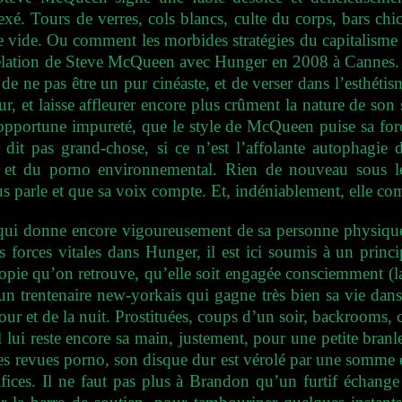
. Tours de verres, cols blancs, culte du corps, bars chics,
le vide. Ou comment les morbides stratégies du capitalisme 
évélation de Steve McQueen avec Hunger en 2008 à Cannes. D
 de ne pas être un pur cinéaste, et de verser dans l’esthéti
r, et laisse affleurer encore plus crûment la nature de son s
 opportune impureté, que le style de McQueen puise sa force
 dit pas grand-chose, si ce n’est l’affolante autophagie d
ore et du porno environnemental. Rien de nouveau sous le
 parle et que sa voix compte. Et, indéniablement, elle co
qui donne encore vigoureusement de sa personne physique. 
s forces vitales dans Hunger, il est ici soumis à un princi
opie qu’on retrouve, qu’elle soit engagée consciemment (l
 un trentenaire new-yorkais qui gagne très bien sa vie dans
jour et de la nuit. Prostituées, coups d’un soir, backrooms
il lui reste encore sa main, justement, pour une petite branle
es revues porno, son disque dur est vérolé par une somme éc
 orifices. Il ne faut pas plus à Brandon qu’un furtif échan