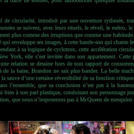
 la barre de soutien, pour tambouriner quelques instants 
 de circularité, introduit par une ouverture rythmée, tra
es se suivent, avec leurs rituels, le réveil, le métro, le b
ennent plus comme des irruptions que comme une habitude.
lissé qui enveloppe ses images, à cette bande-son qui chante l
ndant à sa logique de cyclotron, cette accélération circul
 York, elle s’est invitée dans son appartement. Cette pai
, une relation se dessine hors de tout rapport de consomma
là de la baise, Brandon ne sait plus bander. La belle ma
la sauve d’une certaine réversibilité de sa fonction critiqu
ns l’ensemble, que sa conclusion n’est pas à la hauteur
si bien à son pari plastique, conduisant son personnage j
nction, que nous n’imposerons pas à McQueen de mesquins 