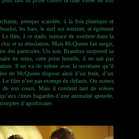
plus tard sa proie contre la baie vitrée de son
nchante, presque scandée, à la fois plastique et
oulot, les bars, le surf sur internet, et égrènent
 Le film, à ce stade, menace de sombrer dans la
e chic et sa désolation. Mais McQueen fait surgir,
aire des particules. Un soir, Brandon surprend sa
re de seins, cette prise femelle, il ne sait pas
tion. Il en va de même avec la secrétaire qu’il
chine de McQueen dispose ainsi d’un frein, d’un
e.
Le film n’est pas exempt de défauts. On notera
 de son cours. Mais il contient tant de scènes
usqu’aux cimes hagardes d’une animalité apeurée,
comptes d’apothicaire.