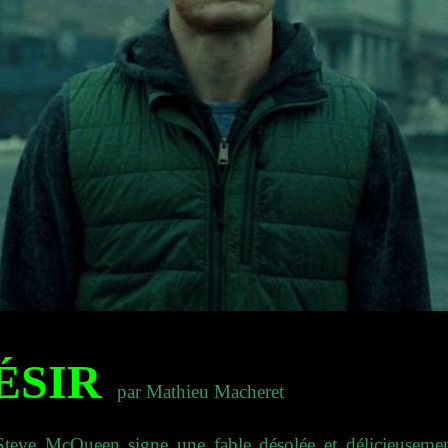
ÉSIR
par Mathieu Macheret
teve McQueen signe une fable désolée et délicieusemen