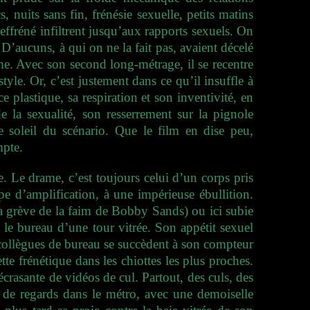
 nuits sans fin, frénésie sexuelle, petits matins
effréné infiltrent jusqu’aux rapports sexuels.
On
’aucuns, à qui on ne la fait pas, avaient décelé
sme. Avec son second long-métrage, il se recentre
tyle. Or, c’est justement dans ce qu’il insuffle à
 plastique, sa respiration et son inventivité, en
e la sexualité, son resserrement sur la pignole
 soleil du scénario. Que le film en dise peu,
mpte.
Le drame, c’est toujours celui d’un corps pris
pe d’amplification, à une impérieuse ébullition.
a grève de la faim de Bobby Sands) ou ici subie
 le bureau d’une tour vitrée. Son appétit sexuel
, collègues de bureau se succèdent à son compteur
tte frénétique dans les chiottes les plus proches.
rasante de vidéos de cul. Partout, des culs, des
ge de regards dans le métro, avec une demoiselle