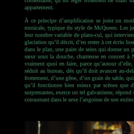
consentante, qu’un léger frôlement de main sur
appartement.
À ce principe d’amplification se joint un motif
musicale, typique du style de McQueen. Les journé
leur nombre variable de plans-cul, qui intervi
glaciation qu’il décrit, d’en rester à cet écrin 
dans le plan, une paire de seins qui donne un pe
sœur sous la douche, chanteuse en concert à New
vraiment quoi en faire, parce qu’autour d’elle
séduit au bureau, dès qu’il doit avancer au-de
frottement, d’une gêne, d’un grain de sable, qui 
qu’il fonctionne bien mieux par scènes que da
surprenantes, exerce un tel galvanisme, répond 
consumant dans le sexe l’angoisse de son exti