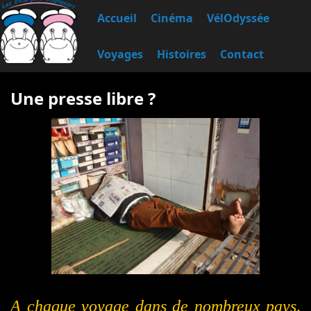
Accueil
Cinéma
VélOdyssée
Voyages
Histoires
Contact
Une presse libre ?
A chaque voyage dans de nombreux pays,