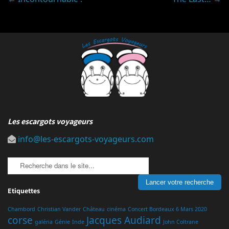
Post
navigation
Les escargots voyageurs
info@les-escargots-voyageurs.com
Etiquettes
Chambord
Christian Vander
Château
cinéma
Concert Bordeaux 6 Mars 2020
corse
Jacques Audiard
galéria
Génie
Inde
John Coltrane