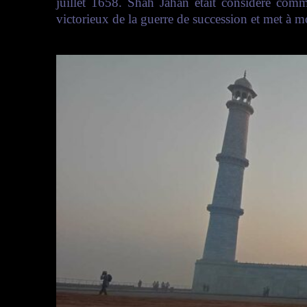
juillet 1658. Shâh Jahân était considéré com
victorieux de la guerre de succession et met à 