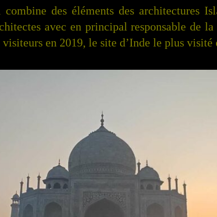
qui combine des éléments des architectures
chitectes avec en principal responsable de l
 visiteurs en 2019,
l
e
site
d’Inde
le plus visité