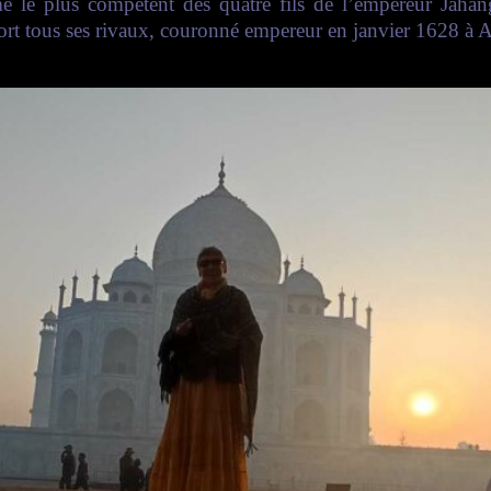
me le plus compétent des quatre fils de l’empereur Jahân
mort tous ses rivaux, couronné empereur en janvier 1628 à