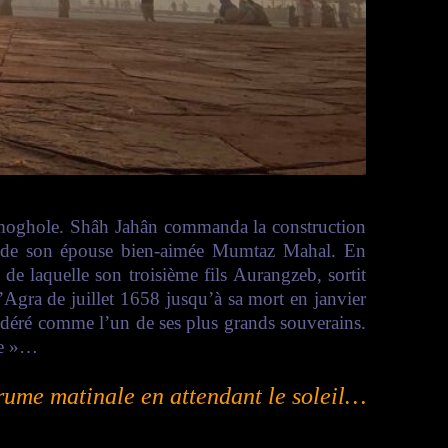
re moghole. Shâh Jahân commanda la construction
é de son épouse bien-aimée Mumtaz Mahal. En
e laquelle son troisième fils Aurangzeb, sortit
’Agra de juillet 1658 jusqu’à sa mort en janvier
sidéré comme l’un de ses plus grands souverains
.
de »…
rume matinale en attendant le soleil…