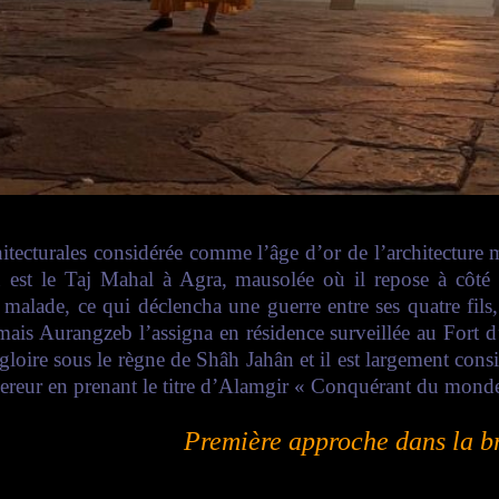
rchitecturales considérée comme l’âge d’or de l’architectu
est le Taj Mahal à Agra, mausolée où il repose à côt
ade, ce qui déclencha une guerre entre ses quatre fils, d
mais Aurangzeb l’assigna en résidence surveillée au Fort d
loire sous le règne de Shâh Jahân et il est largement con
ereur en prenant le titre d’Alamgir « Conquérant du mon
Première approche dans la b