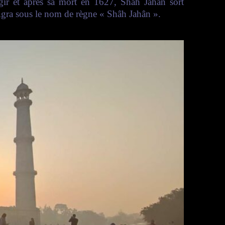
gîr et après sa mort en 1627, Shâh Jahân sort
 Agra sous le nom de règne « Shâh Jahân ».