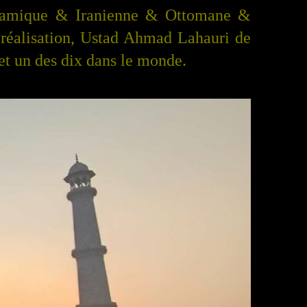
 Islamique & Iranienne & Ottomane &
a réalisation, Ustad Ahmad Lahauri de
et un des dix
dans le
monde.