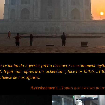
ilà ce matin du 5 février prêt à découvrir ce monument my
 Il fait nuit, après avoir acheté sur place nos billets…13
tieuse de nos affaires.
Avertissement…
Toutes nos excuses pou