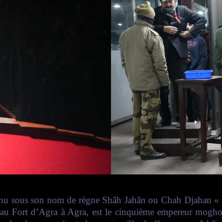
u sous son nom de r
ègne Shâh Jahân ou Chah Djahan « R
au Fort d’Agra à Agra, est le cinquième empereur mogho