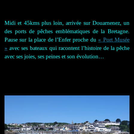
Midi et 45kms plus loin, arrivée sur Douarnenez, un
des ports de pêches emblématiques de la Bretagne.
Pause sur la place de l’Enfer proche du
« Port Musée
»
avec ses bateaux qui racontent l’histoire de la pêche
avec ses joies, ses peines et son évolution…