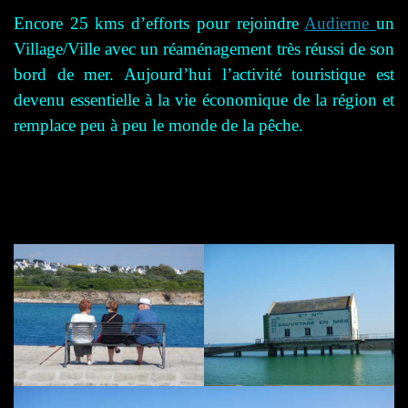
Encore 25 kms d’efforts pour rejoindre
Audierne
un
Village/Ville
avec
un réaménagement
très
réussi de son
bord de mer. Aujourd’hui l’activité touristique est
devenu essentielle à la vie économique de la région et
remplace peu à peu le monde de la pêche.