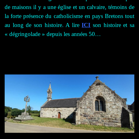
de maisons il y a une église et un calvaire, témoi
ns
de
la forte
présence
du catholicisme en
pays Bretons tout
au long de son histoire. A lire
ICI
son histoire et sa
« d
égringolade » depuis les années 50…