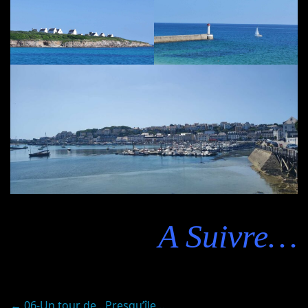
A Suivre…
←
06-Un tour de…Presqu’île…