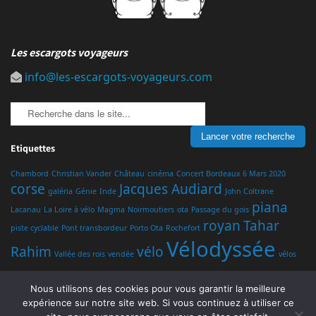
Les escargots voyageurs
info@les-escargots-voyageurs.com
Etiquettes
Chambord
Christian Vander
Château
cinéma
Concert Bordeaux 6 Mars 2020
corse
Jacques Audiard
galéria
Génie
Inde
John Coltrane
piana
Lacanau
La Loire à vélo
Magma
Noirmoutiers
ota
Passage du gois
royan
Tahar
piste cyclable
Pont transbordeur
Porto Ota
Rochefort
Vélodyssée
Rahim
vélo
Vallée des rois
vendée
vélos
Nous utilisons des cookies pour vous garantir la meilleure
expérience sur notre site web. Si vous continuez à utiliser ce