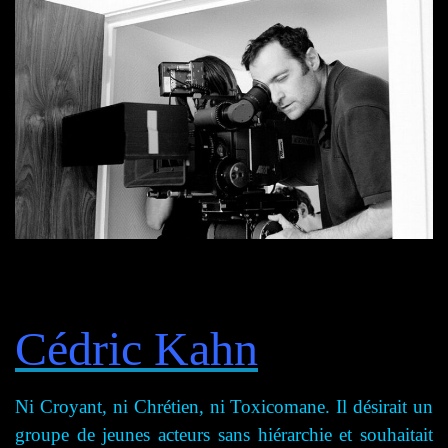
Cédric Kahn
Ni Croyant, ni Chrétien, ni Toxicomane. Il désirait un
groupe de jeunes acteurs sans hiérarchie et souhaitait