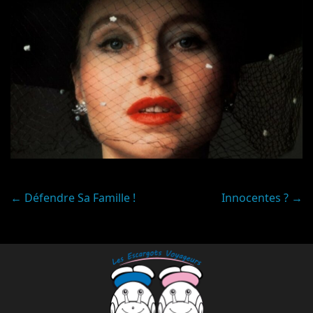
Post
←
Défendre Sa Famille !
Innocentes ?
→
navigation