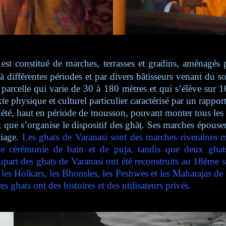
est constitué de marches, terrasses et gradins, aménagés p
 à différentes périodes et par divers bâtisseurs venant du 
e parcelle qui varie de 30 à 180 mètres et qui s’élève sur
te physique et culturel particulier caractérisé par un rappor
été, haut en période de mousson, pouvant monter tous les a
ue s’organise le dispositif des ghāṭ. Ses marches épousent
tiage.
Les ghats de Varanasi sont des marches riveraines
e cérémonie de bain et de puja, tandis que deux ghats
art des ghats de Varanasi ont été reconstruits au 18ème s
, les Holkars, les Bhonsles, les Peshwes et les Maharajas 
 ghats ont des histoires et des utilisateurs privés.