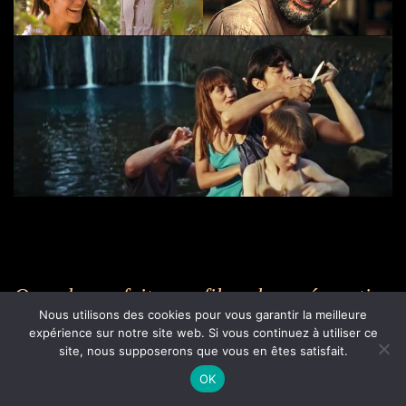
Quand on fait un film, la préparation
Nous utilisons des cookies pour vous garantir la meilleure
permet déjà de se mettre en condition, de
expérience sur notre site web. Si vous continuez à utiliser ce
savoir où l’on va et comment on va
site, nous supposerons que vous en êtes satisfait.
pouvoir y arriver. Mais à un moment
OK
donné, le plus gros du métier se passe sur