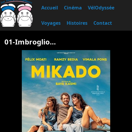
Accueil
Cinéma
VélOdyssée
Voyages
Histoires
Contact
01-Imbroglio…