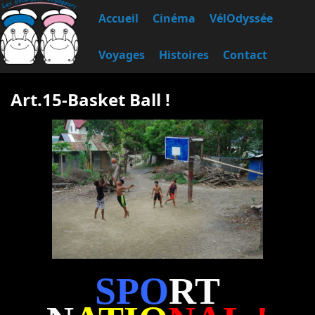
Accueil
Cinéma
VélOdyssée
Voyages
Histoires
Contact
Art.15-Basket Ball !
SPO
RT