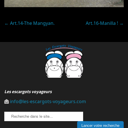
Post
←
Art.14-The Mangyan.
Art.16-Manilla !
→
navigation
Les escargots voyageurs
info@les-escargots-voyageurs.com