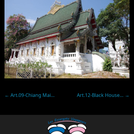
Post
←
Art.09-Chiang Mai…
Art.12-Black House…
→
navigation