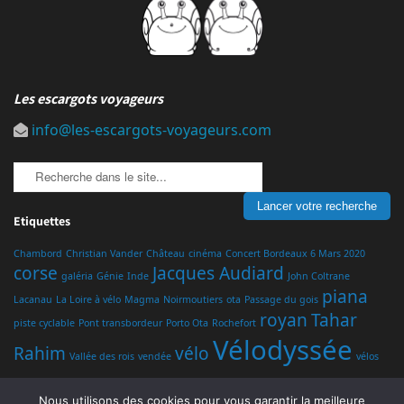
Les escargots voyageurs
info@les-escargots-voyageurs.com
Etiquettes
Chambord
Christian Vander
Château
cinéma
Concert Bordeaux 6 Mars 2020
corse
Jacques Audiard
galéria
Génie
Inde
John Coltrane
piana
Lacanau
La Loire à vélo
Magma
Noirmoutiers
ota
Passage du gois
royan
Tahar
piste cyclable
Pont transbordeur
Porto Ota
Rochefort
Vélodyssée
Rahim
vélo
Vallée des rois
vendée
vélos
Nous utilisons des cookies pour vous garantir la meilleure