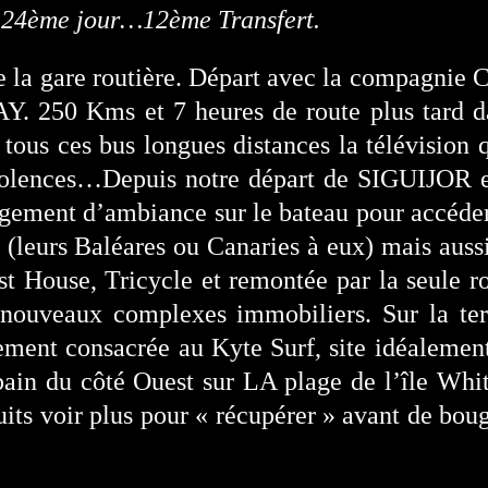
24ème jour…12ème Transfert.
re la gare routière. Départ avec la compag
AY. 250 Kms et 7 heures de route plus tard d
s tous ces bus longues distances la télévision
violences…Depuis notre départ de SIGUIJ
angement d’ambiance sur le bateau pour acc
e (leurs Baléares ou Canaries à eux) mais auss
 House, Tricycle et remontée par la seule rout
 nouveaux complexes immobiliers. Sur la te
ement consacrée au Kyte Surf, site idéalement
 bain du côté Ouest sur LA plage de l’île Whi
nuits voir plus pour « récupérer » avant de bou