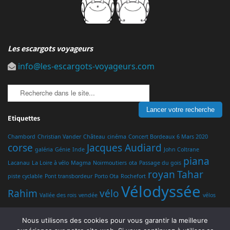
Les escargots voyageurs
info@les-escargots-voyageurs.com
Etiquettes
Chambord
Christian Vander
Château
cinéma
Concert Bordeaux 6 Mars 2020
corse
Jacques Audiard
galéria
Génie
Inde
John Coltrane
piana
Lacanau
La Loire à vélo
Magma
Noirmoutiers
ota
Passage du gois
royan
Tahar
piste cyclable
Pont transbordeur
Porto Ota
Rochefort
Vélodyssée
Rahim
vélo
Vallée des rois
vendée
vélos
Nous utilisons des cookies pour vous garantir la meilleure