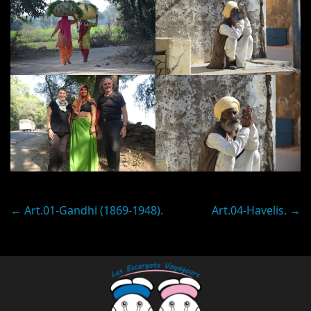
Post
←
Art.01-Gandhi (1869-1948).
Art.04-Havelis.
→
navigation