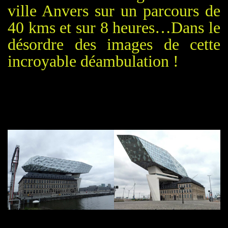
ville
Anvers sur un parcours de
40 kms et sur 8 heures…Dans le
désordre des images de cette
incroyable déambulation !