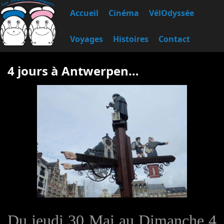
Accueil
Cinéma
VélOdyssée
Voyages
Histoires
Contact
4 jours à Antwerpen…
Du jeudi 30 Mai au Dimanche 4