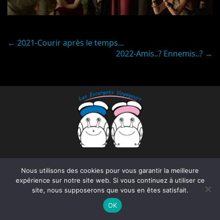
Post
←
2021-Courir après le temps…
2022-Amis..? Ennemis..?
→
navigation
Les escargots voyageurs
Nous utilisons des cookies pour vous garantir la meilleure
expérience sur notre site web. Si vous continuez à utiliser ce
info@les-escargots-voyageurs.com
site, nous supposerons que vous en êtes satisfait.
OK