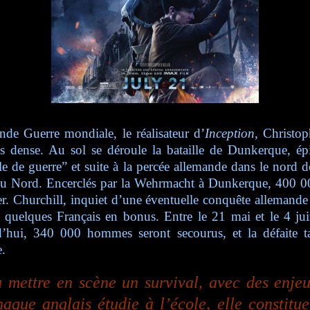
de Guerre mondiale, le réalisateur d’
Inception
, Christop
us dense. Au sol se déroule la bataille de Dunkerque, é
de guerre” et suite à la percée allemande dans le nord de
er du Nord. Encerclés par la Wehrmacht à Dunkerque, 400 0
r. Churchill, inquiet d’une éventuelle conquête allemande
 quelques Français en bonus. Entre le 21 mai et le 4 jui
hui, 340 000 hommes seront secourus, et la défaite tac
e.
u mettre en scène un survival, avec des enje
que anglais étudie à l’école, elle constitue