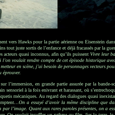
ement vers Hawks
pour
la partie aérienne ou Eisenstein
dan
ins tout juste sortis de l’enfance et déjà fracassés par la g
nes acteurs quasi inconnus, afin qu’ils puissent
V
ivre leur 
i l’on voulait rendre compte de cet épisode historique avec
 metteur en scène, j’ai besoin de personnages vecteurs pour
u éprouver.
t sur l’immersion, en grande partie assurée par la bande-so
ain sensoriel à la fois enivrant et harassant, où s’entrech
liquetis mécaniques. Au regard des dialogues quasi inexista
comptent…
On a essayé d’avoir la même discipline que dan
n par l’image. Quant aux rares paroles présentes, on a ess
e. On voulait insuffler un rythme au film, lier la terre, la