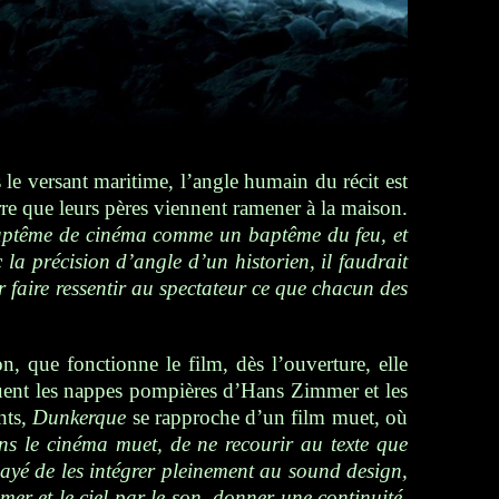
s
le versant maritime, l’angle humain du récit est
uerre que leurs pères viennent ramener à la maison.
baptême de cinéma comme un baptême du feu, et
 la précision d’angle d’un historien, il faudrait
 faire ressentir au spectateur ce que chacun des
n, que fonctionne le film, dès l’ouverture, elle
oquent les nappes pompières d’Hans Zimmer et les
nts,
Dunkerque
se rapproche d’un film muet, où
s le cinéma muet, de ne recourir au texte que
ayé de les intégrer pleinement au sound design,
 mer et le ciel par le son, donner une continuité,