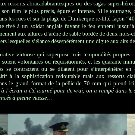
aux ressorts abracadabrantesques ou des sagas super-héroï
r son film le plus précis, épuré et intense. Si le tournage
dans les rues et sur la plage de Dunkerque re-lifté façon “40’
 rivé à un soldat anglais fuyant le feu ennemi jusqu’à t
mement aux allures d’arène de sable bordée de deux hors-c
 vers lesquelles s’élance désespérément une digue aux airs de 
narrative virtuose qui superpose trois temporalités propres
s soient
volontaires ou réquisitionnés, et les quarante min
es se contractent ou se dilatent pour s’interpénétrer en 
tif à la sophistication redoutable mais aux ressorts cla
dans le grand format de la pellicule 70 mm qui prend ic
 à l’écran a été tourné pour de vrai,
o
n a rampé dans le s
ancés à pleine vitesse…