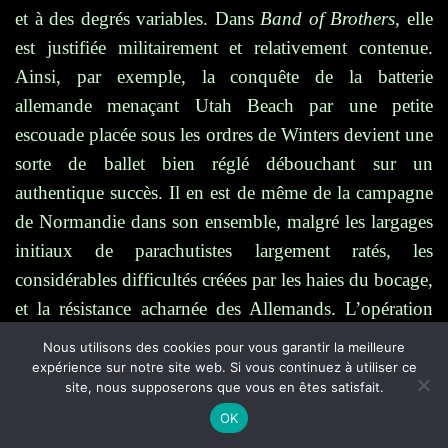
et à des degrés variables. Dans
Band of Brothers
, elle
est justifiée militairement et relativement contenue.
Ainsi, par exemple, la conquête de la batterie
allemande menaçant Utah Beach par une petite
escouade placée sous les ordres de Winters devient une
sorte de ballet bien réglé débouchant sur un
authentique succès. Il en est de même de la campagne
de Normandie dans son ensemble, malgré les largages
initiaux de parachutistes largement ratés, les
considérables difficultés créées par les haies du bocage,
et la résistance acharnée des Allemands. L’opération
Market Garden et la bataille des Ardennes laissent une
Nous utilisons des cookies pour vous garantir la meilleure
impression similaire même si la première fut sanglante
expérience sur notre site web. Si vous continuez à utiliser ce
site, nous supposerons que vous en êtes satisfait.
et aboutit à un échec, et si la seconde, dans Bastogne
OK
assiégé (21-26 décembre 1944) notamment, soumit