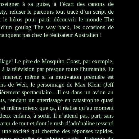
nseigner à sa guise, à l’écart des canons de
ety
, refuser le parcours tout tracé d’un script de
t le héros pour partir découvrir le monde
The
 d’un goulag
The way back
, les occasions de
manquent pas chez le réalisateur Australien !
illage! Le père de
Mosquito Coast
, par exemple,
à la télévision par presque toute l’humanité. Et
n meneur, même si sa motivation première est
ilms de Weir, le personnage de Max Klein (Jeff
lièrement spectaculaire…Il est dans un avion au
s, rendant un atterrissage en catastrophe quasi
ts; et même mieux que ça, il réalise qu’au moment
eux enfants, à sortir. Il n’attend pas, part, sans
enu de tout et dont le rush d’adrénaline ressenti
 une société qui cherche des réponses rapides,
tateur en quête de solution facile…Il donne du