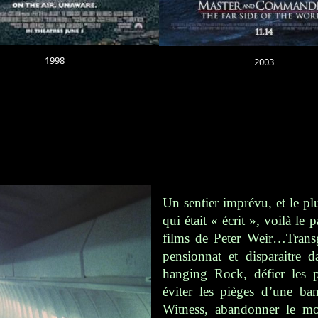
1998
2003
Un sentier imprévu, et le plu
qui était « écrit », voilà l
films de Peter Weir…Transg
pensionnat et disparaitre
hanging Rock
, défier les
éviter les pièges d’une ba
Witness, abandonner le mon