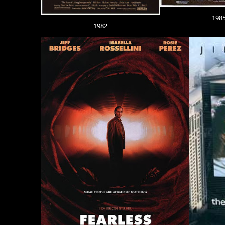
198
1982