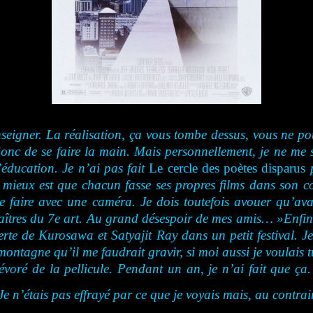
nseigner. La réalisation, ça vous tombe dessus, vous ne pou
donc de se faire la main. Mais personnellement, je ne me s
’éducation. Je n’ai pas fait
Le cercle des poètes disparus
p
 mieux est que chacun fasse ses propres films dans son c
e faire avec une caméra. Je dois toutefois avouer qu’avan
aîtres du 7e art. Au grand désespoir de mes amis… »Enfin 
erte de Kurosawa et Satyajit Ray dans un petit festival. 
 montagne qu’il me faudrait gravir, si moi aussi je voulais
évoré de la pellicule. Pendant un an, je n’ai fait que ça
e n’étais pas effrayé par ce que je voyais mais, au contrair