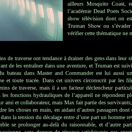
ailleurs
Mosquito Coast
, e
l’académie
Dead Poets Soci
show télévision dont on es
Truman Show
ou s’évader
vérifier cette thématique ne 
s de traverse ont tendance à drainer des gens dans leur s
ant de les entraîner dans une aventure,
et
Truman est suivi 
 du bateau dans
Master and Commander
est lui aussi u
 et toute tracée. Dans cet univers circonscrit par les f
mins de traverse, mais il a un facteur déclencheur particu
es fonctions hydrauliques de l’appareil ne répondent plu
ur ami et collaborateur, mais Max fait partie des survivan
dre les choses en main, en aidant d’autres passagers dont d
é dans la tension du décalage entre d’une part un homme rev
mble se prolonger au-delà du raisonnable, et d’autre part
passionne, sans donner de réponse satisfaisante aux spec