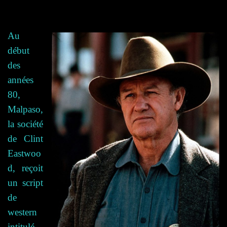
Au
début
des
années
80,
Malpaso,
la société
de Clint
Eastwoo
d, reçoit
un script
de
western
intitulé