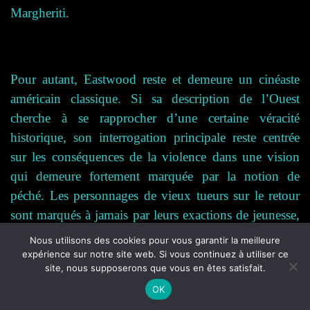
Margheriti.
Pour autant, Eastwood reste et demeure un cinéaste
américain classique. Si sa description de l’Ouest
cherche à se rapprocher d’une certaine véracité
historique, son interrogation principale reste centrée
sur les conséquences de la violence dans une vision
qui demeure fortement marquée par la notion de
péché. Les personnages de vieux tueurs sur le retour
sont marqués à jamais par leurs exactions de jeunesse,
souvent réalisées sous l’emprise de l’alcool. Ces
Nous utilisons des cookies pour vous garantir la meilleure
exploits montés en épingle par la presse de l’époque
expérience sur notre site web. Si vous continuez à utiliser ce
site, nous supposerons que vous en êtes satisfait.
ne sont finalement que des actes de violence
OK
monstrueux qui n’apportent à leurs auteurs que des