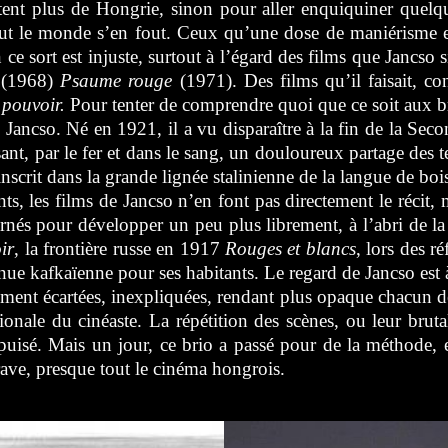
ortent plus de Hongrie, sinon pour aller enquiquiner quelqu
tout le monde s’en fout. Ceux qu’une dose de maniérisme en
e sort est injuste, surtout à l’égard des films que Jancso 
(1968)
Psaume rouge
(1971). Des films qu’il faisait, c
 pouvoir.
Pour tenter de comprendre quoi que ce soit aux b
de Jancso. Né en 1921, il a vu disparaître à la fin de la S
, par le fer et dans le sang, un douloureux partage des te
 inscrit dans la grande lignée stalinienne de la langue de b
ts, les films de Jancso n’en font pas directement le récit
urnés pour développer un peu plus librement, à l’abri de la
ir
, la frontière russe en 1917
Rouges et blancs
, lors des r
e kafkaïenne pour ses habitants. Le regard de Jancso est à 
rement écartées, inexpliquées, rendant plus opaque chacun
ionale du cinéaste. La répétition des scènes, ou leur brut
isé. Mais un jour, ce brio a passé pour de la méthode, et
ave, presque tout le cinéma hongrois.