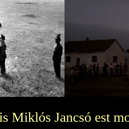
is Miklós Jancsó est mo