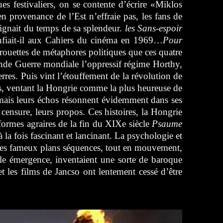
es festivaliers, on se contente d’écrire «Miklos
 provenance de l’Est n’effraie pas, les fans de
signait du temps de sa splendeur.
les Sans-espoir
onfiait-il aux Cahiers du cinéma en 1969…
P
our
rouettes de métaphores politiques que ces quatre
econde Guerre mondiale l’oppressif régime Horthy,
rres. Puis vint l’étouffement de la révolution de
ois, ventant la Hongrie comme la plus heureuse de
, mais leurs échos résonnent évidemment dans ses
 censure, leurs propos. Ces histoires, la Hongrie
éformes agraires de la fin du XIXe siècle
Psaume
la fois fascinant et lancinant. La psychologie et
 des fameux plans séquences, tout en mouvement,
ale émergence, inventaient une sorte de baroque
 les films de Jancso ont lentement cessé d’être