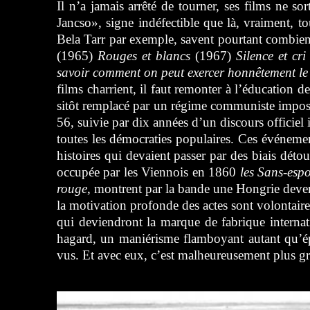
Il n’a jamais arrêté de tourner, ses films ne s
Jancso», signe indéfectible que là, vraiment, 
Bela Tarr par exemple, savent pourtant combien c
(1965)
Rouges et blancs
(1967)
Silence et cri
savoir comment on peut exercer honnêtement le
films charrient, il faut remonter à l’éducation 
sitôt remplacé par un régime communiste imposant
56, suivie par dix années d’un discours officiel
toutes les démocraties populaires. Ces événemen
histoires qui devaient passer par des biais déto
occupée par les Viennois en 1860
les Sans-espo
rouge
, montrent par la bande une Hongrie devenu
la motivation profonde des actes sont volontai
qui deviendront la marque de fabrique internat
hagard, un maniérisme flamboyant autant qu’épu
vus. Et avec eux, c’est malheureusement plus gr