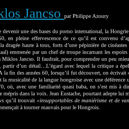
klos Jancso
par Philippe Azoury
 devenir une des bases du porno international, la Hongrie
60, en pleine effervescence de ce qu’il est convenu d’
 la dragée haute à tous, forts d’une pépinière de cinéastes
aal) emmenée par un chef de troupe incarnant les espoirs 
 Miklos Jancso. Il faudrait, pour comprendre un peu mie
e, partir d’un détail…L’égard avec lequel la critique a ép
A la fin des années 60, lorsqu’il fut découvert, on écrivai
et la musicalité de la langue hongroise avec une déférence u
0, où, avec une familiarité quasi baba, on s’est mis à di
de mépris dans la voix. Jean Eustache, pourtant adepte lui 
ws qu’il trouvait
«insupportables de maniérisme et de van
mençait à tourner mauvais pour le Hongrois.