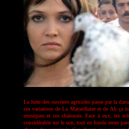
La lutte des ouvriers agricoles passe par la da
ces variations de La Marseillaise et de Ah ça i
musiques et ces chansons. Face à eux, les sol
considérable sur le son, tout en fondu entre par