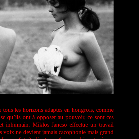
 de tous les horizons adaptés en hongrois, comme
ose qu’ils ont à opposer au pouvoir, ce sont ces
et inhumain. Miklos Jancso effectue un travail
 des voix ne devient jamais cacophonie mais grand