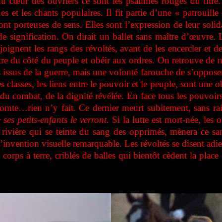
u cœur des ouvriers ce sont les psaumes rouges du titre. 
 et les chants populaires. Il fit partie d’une « patrouille d
ont porteuses de sens. Elles sont l’expression de leur soli
e signification. On dirait un ballet sans maître d’œuvre. L
joignent les rangs des révoltés, avant de les encercler et d
mettre du côté du peuple et obéir aux ordres. On retrouve d
 issus de la guerre, mais une volonté farouche de s’opposer 
des classes, les liens entre le pouvoir et le peuple, sont u
u combat, de la dignité révélée. En face tous les pouvoirs 
 comte…rien n’y fait. Ce dernier meurt subitement, sans 
ses petits-enfants le verront.
Si la lutte est mort-née, les o
rivière qui se teinte du sang des opprimés, mènera ce san
à l’invention visuelle remarquable. Les révoltés se disent 
orps à terre, criblés de balles qui bientôt cèdent la place