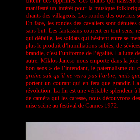
chœur des opprimés. Ces chants qui naissent d
manifesté un intérêt pour la musique folkloriques
chants des villageois. L
es rondes des ouvriers s
En face, les rondes des cavaliers sont dénuées d
sans but. Les fantassins courent en tout sens, re
qui défaille, les soldats qui hésitent entre se 
plus le produit d’humiliations subies, de sévices
brandie, c’est l’uniforme de l’égalité. La lutte 
autre. Miklos Jancso nous emporte dans la joie d
bon sens » de l’intendant, le paternalisme du
graine sait qu’il ne verra pas l’arbre, mais que 
portent un courant qui en fera que grandir. La 
révolution. La fin est une véritable splendeur 
de caméra qui les caresse, nous découvrons des c
mise scène au festival de Cannes 1972.