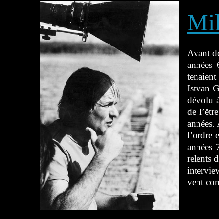
Mi
Avant de
années 
tenaient
Istvan G
dévolu à
de l’êtr
années. 
l’ordre 
années 7
relents 
intervie
vent com