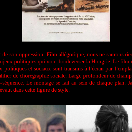
et de son oppression. Film allégorique, nous ne saurons ri
eux politiques qui vont bouleverser la Hongrie. Le film 
x politiques et sociaux sont transmis à l’écran par l’em
qualifier de chorégraphie sociale. Large profondeur de ch
s-séquence. Le montage se fait au sein de chaque plan. J
évaut dans cette figure de style.