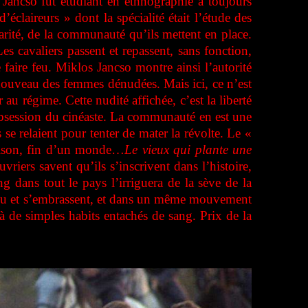
Jancso fut étudiant en ethnographie a toujours
’éclaireurs » dont la spécialité était l’étude des
darité, de la communauté qu’ils mettent en place.
es cavaliers passent et repassent, sans fonction,
e faire feu. Miklos Jancso montre ainsi l’autorité
e nouveau des femmes dénudées. Mais ici, ce n’est
au régime. Cette nudité affichée, c’est la liberté
ne obsession du cinéaste. La communauté en est une
se relaient pour tenter de mater la révolte. Le «
raison, fin d’un monde…
Le vieux qui plante une
uvriers savent qu’ils s’inscrivent dans l’histoire,
g dans tout le pays l’irriguera de la sève de la
adieu et s’embrassent, et dans un même mouvement
 à de simples habits entachés de sang. Prix de la