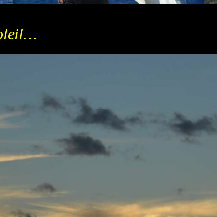
oleil…