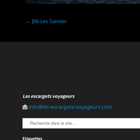
Post
←
J06-Les Saintes
navigation
Les escargots voyageurs
info@les-escargots-voyageurs.com
Etiquettes