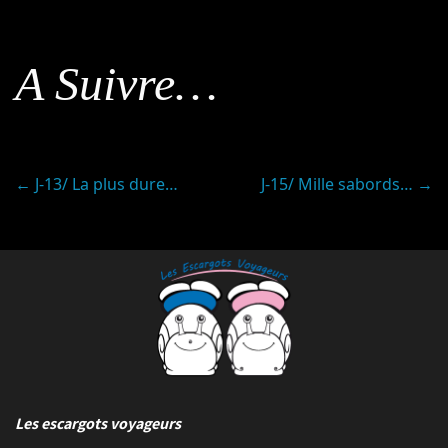
A Suivre…
Post
←
J-13/ La plus dure…
J-15/ Mille sabords…
→
navigation
Les escargots voyageurs