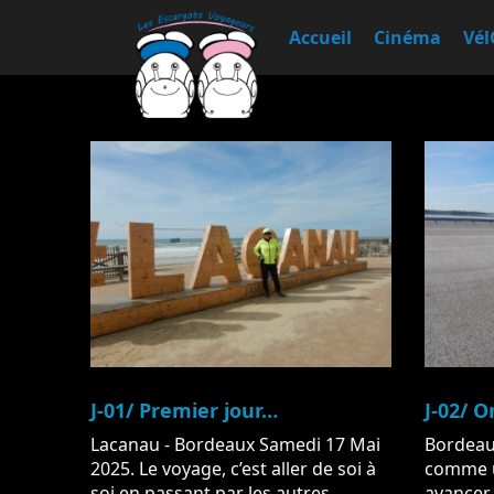
Accueil
Cinéma
Vél
J-01/ Premier jour…
J-02/ O
Lacanau - Bordeaux Samedi 17 Mai
Bordeaux 
2025. Le voyage, c’est aller de soi à
comme un
soi en passant par les autres ...
avancer