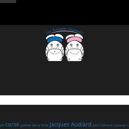
corse
Jacques Audiard
020
galéria
Génie
Inde
John Coltrane
Lacanau
L