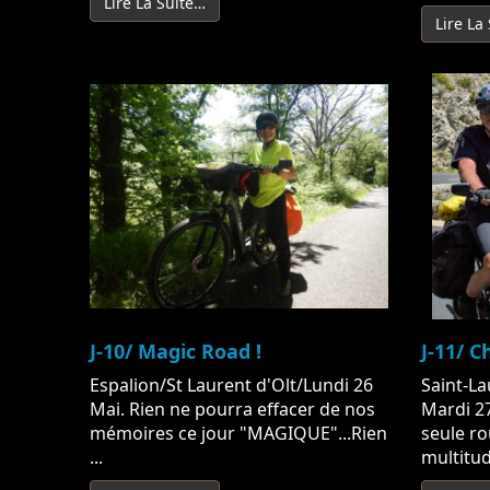
Lire La Suite…
Lire La
J-10/ Magic Road !
J-11/ 
Espalion/St Laurent d'Olt/Lundi 26
Saint-La
Mai. Rien ne pourra effacer de nos
Mardi 27
mémoires ce jour "MAGIQUE"...Rien
seule ro
...
multitud