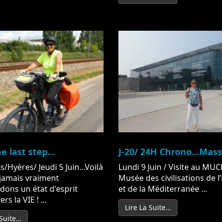
he last step…
J-20/ 24H Chrono…Massil
s/Hyères/ Jeudi 5 Juin...Voilà
Lundi 9 Juin / Visite au MUC
 jamais vraiment
Musée des civilisations de 
ardons un état d'esprit
et de la Méditerranée ...
rs la VIE ! ...
Lire La Suite…
 Suite…