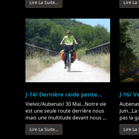
Lire La Suite…
Lire La
J-14/ Dernière raide pente…
J-16/ V
Vielvic/Aubenas/ 30 Mai...Notre vie
Aubenas
est une seule route derrière nous
Juin...La
mais une multitude devant nous ...
pas la ga
Lire La Suite…
Lire La