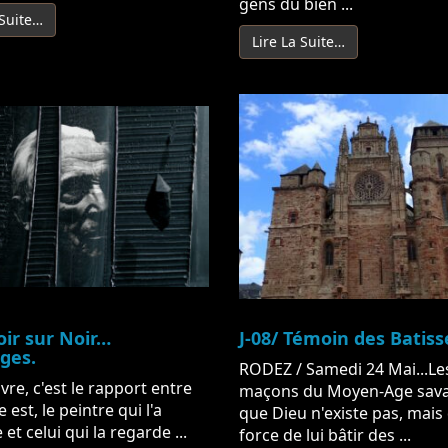
gens du bien ...
 Suite…
Lire La Suite…
oir sur Noir…
J-08/ Témoin des Batiss
ges.
RODEZ / Samedi 24 Mai...Le
re, c'est le rapport entre
maçons du Moyen-Age sava
e est, le peintre qui l'a
que Dieu n'existe pas, mais
et celui qui la regarde ...
force de lui bâtir des ...