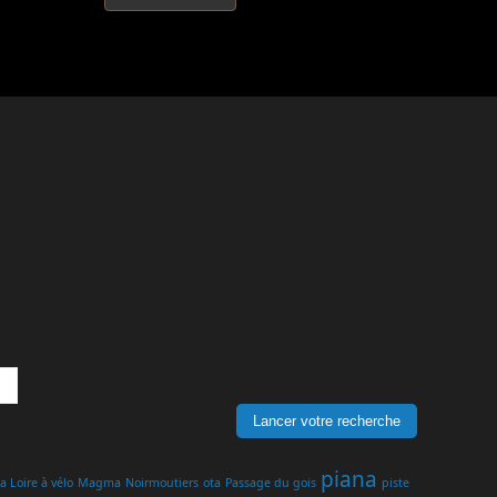
piana
a Loire à vélo
Magma
Noirmoutiers
ota
Passage du gois
piste