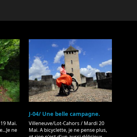
J-04/ Une belle campagne.
 19 Mai.
Villeneuve/Lot-Cahors / Mardi 20
e...Je ne
Mai. A bicyclette, je ne pense plus,
et rien n'est d'un aussi délicieux