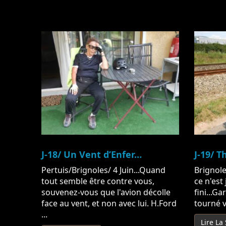
J-18/ Un Vent d’Enfer…
J-19/ T
Pertuis/Brignoles/ 4 Juin...Quand
Brignole
tout semble être contre vous,
ce n'est
souvenez-vous que l'avion décolle
fini...G
face au vent, et non avec lui. H.Ford
tourné ve
...
Lire La