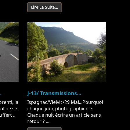
Lire La Suite…
…
J-13/ Transmissions…
renti, la
Ispagnac/Vielvic/29 Mai...Pourquoi
ul ne se
chaque jour, photographier...?
ffert ...
Chaque nuit écrire un article sans
retour ? ...