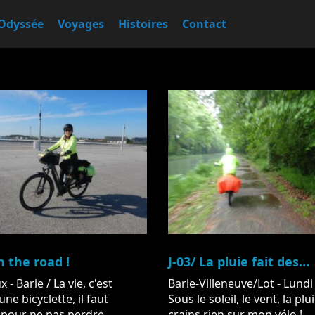
Odyssée
Voyages
Histoires
Contact
n the road !
J-03/ La pluie fait des…
- Barie / La vie, c'est
Barie-Villeneuve/Lot - Lundi
e bicyclette, il faut
Sous le soleil, le vent, la plui
 pour ne pas perdre
crains rien sur mon vélo ! ...