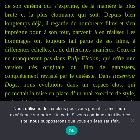
de son cinéma qui s’exprime, de la manière la plus
brute et la plus étonnante qui soit.
Depuis bien
longtemps déjà, il regarde de nombreux films et s’en
imprègne pour, à son tour, parvenir à en réaliser. Les
hommages ont toujours fait partie de ses films, à
différentes échelles, et de différentes manières. Ceux-ci
ne manqueront pas dans
Pulp Fiction
, qui offre une
version très originale du film de gangsters,
complètement revisité par le cinéaste. Dans
Reservoir
Dogs
, nous évoluions dans un espace clos, qui
permettait la mise en place d’un vrai exercice de style,
mais, ici, il n’y a plus aucune limite. Quentin
Nous utilisons des cookies pour vous garantir la meilleure
Tarantino utilise tout un arsenal cinématographique
expérience sur notre site web. Si vous continuez à utiliser ce
varié et affûté pour proposer ce qui constitue la
site, nous supposerons que vous en êtes satisfait.
véritable base de son cinéma. Dialogues, musiques,
OK
maîtrise du temps, tout est bon pour construire un