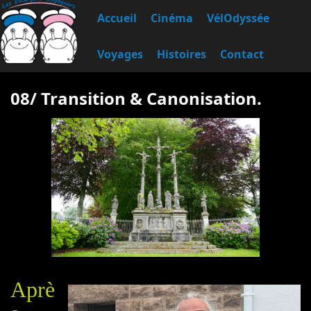
Accueil
Cinéma
VélOdyssée
Voyages
Histoires
Contact
08/ Transition & Canonisation.
Aprè