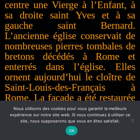
centre une Vierge à l’Enfant, à
sa droite saint Yves et à sa
gauche saint Bernard.
L’ancienne église conservait de
nombreuses pierres tombales de
bretons décédés à Rome et
enterrés dans l’église. Elles
ornent aujourd’hui le cloître de
Saint-Louis-des-Français à
Rome. La façade a été restaurée
pour l’année 2003, année du
Nous utilisons des cookies pour vous garantir la meilleure
expérience sur notre site web. Si vous continuez à utiliser ce
septième centenaire de la mort
site, nous supposerons que vous en êtes satisfait.
du saint. Cette petite église se
OK
visite sur demande auprès du